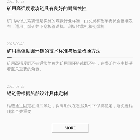
2025-10-28
矿用高强度紧凑链具有良好的耐腐蚀性
矿用高强度紧凑链是实施的煤炭行业标准，由发展和改革委员会批准发
布，适用于煤矿井下刮板输送机、刮板转载机和刨煤机
2025-09-28
矿用高强度圆环链的技术标准与质量检验方法
矿用高强度圆环链通常简称为矿用圆环链或圆环链，在煤矿作业中扮演
着至关重要的角色。
2025-08-29
锚链需根据船舶设计具体定制
锚链通过固定在海底等处，保障船只在恶劣条件下保持稳定，避免走锚
现象至关重要
MORE