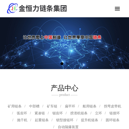
产品中心
—— product ——
矿用链条
/
中部槽
/
矿车链
/
扁平环
/
船用链条
/
拐弯皮带机
/
弧齿环
/
紧凑链
/
锯齿环
/
捞渣机链条
/
立环
/
链接环
/
抛干机
/
起重链条
/
锁型接链环
/
提升机链条
/
圆环链条
/
自动隔爆装置