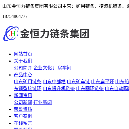
山东金恒力链条集团有限公司主营：矿用链条、捞渣机链条、
18754864777
网站首页
关于我们
公司简介
企业文化
厂房车间
产品中心
山东矿用链条
山东中部槽
山东矿车链
山东扁平环
山东船
东锁型接链环
山东提升机链条
山东圆环链条
山东自动隔
新闻资讯
公司新闻
行业新闻
荣誉资质
客户案例
在线留言