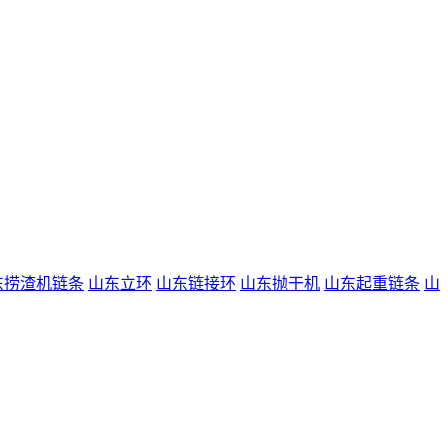
东捞渣机链条
山东立环
山东链接环
山东抛干机
山东起重链条
山