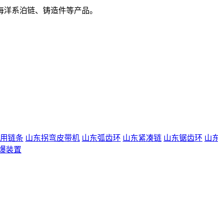
海洋系泊链、铸造件等产品。
用链条
山东拐弯皮带机
山东弧齿环
山东紧凑链
山东锯齿环
山
爆装置