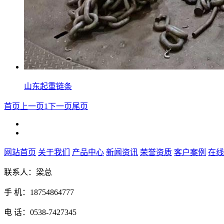
山东起重链条
首页
上一页
1
下一页
尾页
网站首页
关于我们
产品中心
新闻资讯
荣誉资质
客户案例
在线
联系人：梁总
手 机：18754864777
电 话：0538-7427345