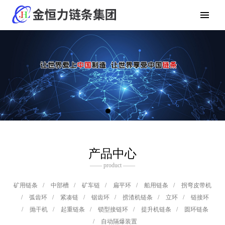
产品中心
—— product ——
矿用链条
/
中部槽
/
矿车链
/
扁平环
/
船用链条
/
拐弯皮带机
/
弧齿环
/
紧凑链
/
锯齿环
/
捞渣机链条
/
立环
/
链接环
/
抛干机
/
起重链条
/
锁型接链环
/
提升机链条
/
圆环链条
/
自动隔爆装置