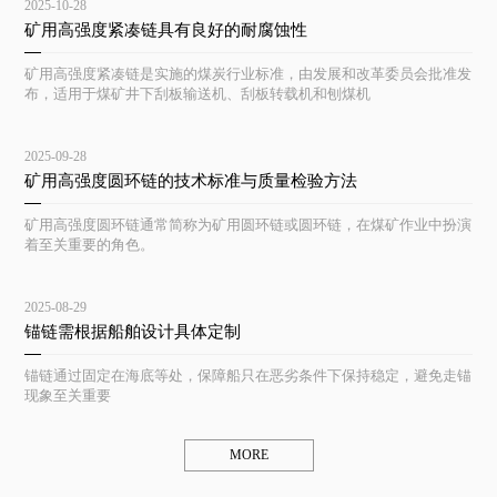
2025-10-28
矿用高强度紧凑链具有良好的耐腐蚀性
矿用高强度紧凑链是实施的煤炭行业标准，由发展和改革委员会批准发
布，适用于煤矿井下刮板输送机、刮板转载机和刨煤机
2025-09-28
矿用高强度圆环链的技术标准与质量检验方法
矿用高强度圆环链通常简称为矿用圆环链或圆环链，在煤矿作业中扮演
着至关重要的角色。
2025-08-29
锚链需根据船舶设计具体定制
锚链通过固定在海底等处，保障船只在恶劣条件下保持稳定，避免走锚
现象至关重要
MORE